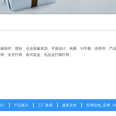
板制作、喷绘，企业形象策划、平面设计、画册、VI手册、说明书，产
看样、全开打样、各式彩盒、礼品盒打稿打样。
我们
产品展示
工厂参观
服务支持
安博在线_安博（