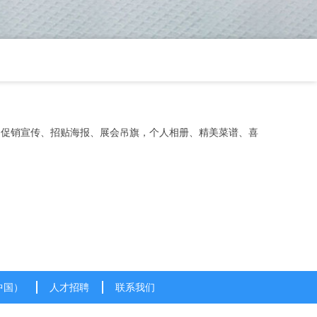
品促销宣传、招贴海报、展会吊旗，个人相册、精美菜谱、喜
中国）
人才招聘
联系我们