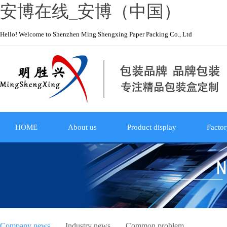
安博在线_安博（中国）
Hello! Welcome to Shenzhen Ming Shengxing Paper Packing Co., Ltd
HOME
About us
Product display
Factor
Company news
Industry news
Common problem