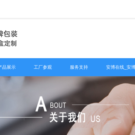
产品展示
工厂参观
服务支持
安博在线_安