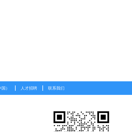
中国）
人才招聘
联系我们