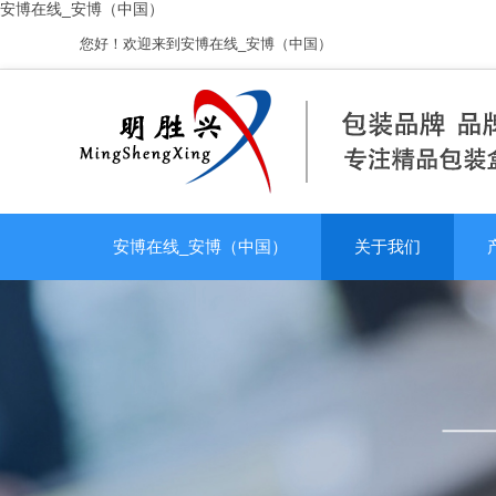
安博在线_安博（中国）
您好！欢迎来到安博在线_安博（中国）
安博在线_安博（中国）
关于我们