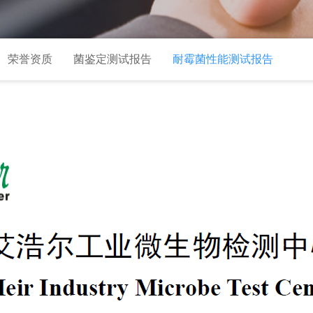
荣誉资质
菌鉴定测试报告
耐霉菌性能测试报告